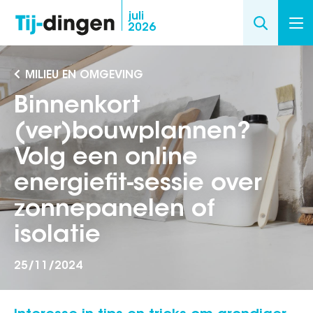
Overslaan
juli
2026
en
naar
de
MILIEU EN OMGEVING
inhoud
Binnenkort
gaan
(ver)bouwplannen?
Volg een online
energiefit-sessie over
zonnepanelen of
isolatie
25/11/2024