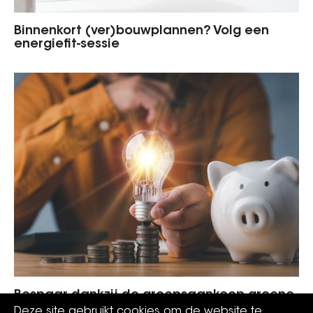
Binnenkort (ver)bouwplannen? Volg een
energiefit-sessie
Bespaar dankzij de groepsaankoop groene
stroom en gas
Deze site gebruikt cookies om de website te