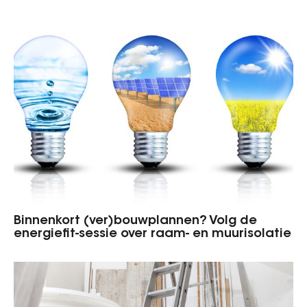
Binnenkort (ver)bouwplannen? Volg de
energiefit-sessie over raam- en muurisolatie