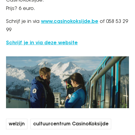
CasinoKoksijde.
Prijs? 6 euro.
Schrijf je in via
www.casinokoksijde.be
of 058 53 29
99
Schrijf je in via deze website
welzijn
cultuurcentrum CasinoKoksijde