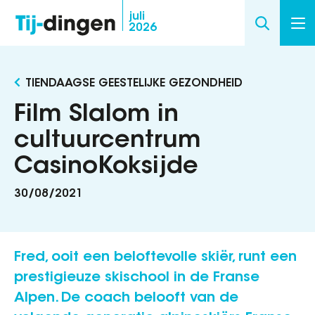
Overslaan
juli
2026
en
naar
de
TIENDAAGSE GEESTELIJKE GEZONDHEID
inhoud
gaan
Film Slalom in
cultuurcentrum
CasinoKoksijde
30/08/2021
Fred, ooit een beloftevolle skiër, runt een
prestigieuze skischool in de Franse
Alpen. De coach belooft van de