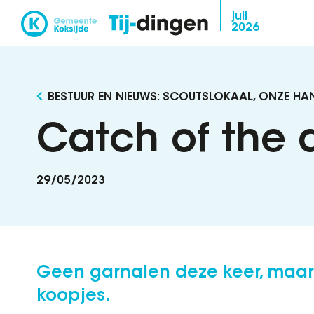
Overslaan
juli
2026
en
naar
de
inhoud
BESTUUR EN NIEUWS: SCOUTSLOKAAL, ONZE H
gaan
Catch of the 
29/05/2023
Geen garnalen deze keer, maar
koopjes.