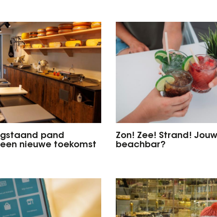
egstaand pand
Zon! Zee! Strand! Jou
 een nieuwe toekomst
beachbar?