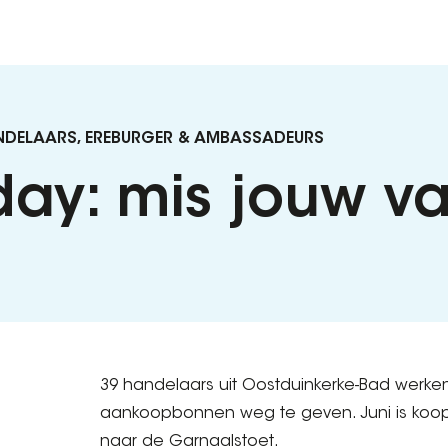
ANDELAARS, EREBURGER & AMBASSADEURS
day: mis jouw va
39 handelaars uit Oostduinkerke-Bad werke
aankoopbonnen weg te geven. Juni is koopm
naar de Garnaalstoet.