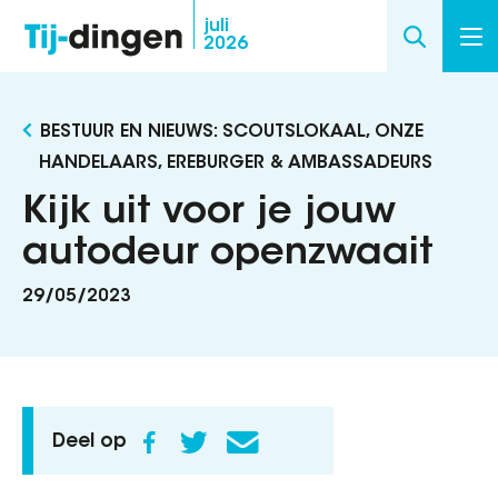
Overslaan
juli
2026
en
naar
de
BESTUUR EN NIEUWS: SCOUTSLOKAAL, ONZE
inhoud
HANDELAARS, EREBURGER & AMBASSADEURS
gaan
Kijk uit voor je jouw
autodeur openzwaait
29/05/2023
Deel op