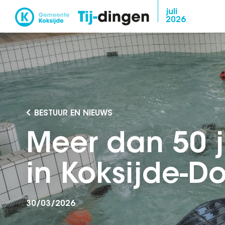
Overslaan
juli
2026
en
naar
de
inhoud
gaan
BESTUUR EN NIEUWS
Meer dan 50
in Koksijde-D
30/03/2026