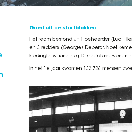
Goed uit de startblokken
Het team bestond uit 1 beheerder (Luc Hille
en 3 redders (Georges Deberdt, Noel Keme
e
kledingbewaarder bij. De cafetaria werd i
In het 1e jaar kwamen 132.728 mensen zwem
n