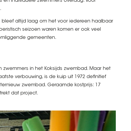
es en individuele zwemmers overdag. Voor
.
js bleef altijd laag om het voor iedereen haalbaar
eristisch seizoen waren komen er ook veel
it omliggende gemeenten.
den zwemmers in het Koksijds zwembad. Maar het
tste verbouwing, is de kuip uit 1972 definitief
internieuw zwembad. Geraamde kostprijs: 17
rekt dat project.