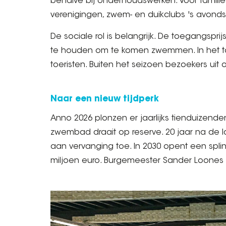
behalve bij onderhoudswerken. Voor famili
verenigingen, zwem- en duikclubs 's avonds
De sociale rol is belangrijk. De toegangspri
te houden om te komen zwemmen. In het to
toeristen. Buiten het seizoen bezoekers u
Naar een nieuw tijdperk
Anno 2026 plonzen er jaarlijks tienduizen
zwembad draait op reserve. 20 jaar na de laa
aan vervanging toe. In 2030 opent een spl
miljoen euro. Burgemeester Sander Loones t