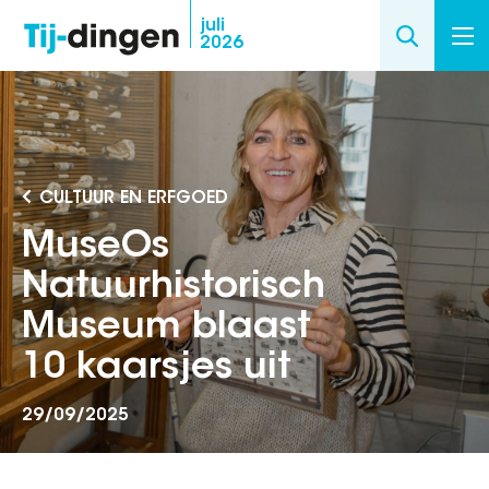
Overslaan
juli
2026
en
naar
de
inhoud
gaan
CULTUUR EN ERFGOED
MuseOs
Natuurhistorisch
Museum blaast
10 kaarsjes uit
29/09/2025