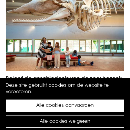
Beleef de geschiedenis van de zee: bezoek
het vernieuwde NAVIGO Visserijmuseum
Deze site gebruikt cookies om de website te
verbeteren.
Alle cookies aanvaarden
Alle cookies weigeren