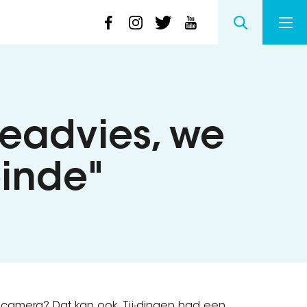
eadvies, we
einde"
amera? Dat kan ook. Tij-dingen had een