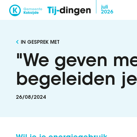
Overslaan
juli
2026
en
naar
de
inhoud
IN GESPREK MET
gaan
"We geven me
begeleiden je
26/08/2024