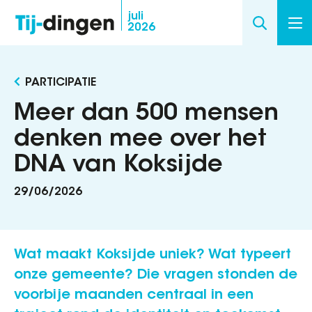
Overslaan
juli
2026
en
naar
de
PARTICIPATIE
inhoud
gaan
Meer dan 500 mensen
denken mee over het
DNA van Koksijde
29/06/2026
Wat maakt Koksijde uniek? Wat typeert
onze gemeente? Die vragen stonden de
voorbije maanden centraal in een