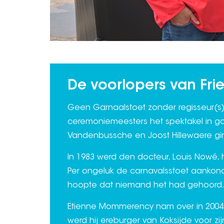
De voorlopers van Fr
Geen Garnaalstoet zonder regisseur(s). 
ceremoniemeesters het spektakel in go
Vandenbussche en Joost Hillewaere gi
In 1983 werd den docteur, Louis Nowé, 
Per ongeluk de carnavalsstoet aankondi
hoopte dat niemand het had gehoord.
Etienne Mommerency nam over in 2004 e
werd hij ereburger van Koksijde voor zij