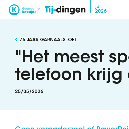
Overslaan
juli
2026
en
naar
de
inhoud
75 JAAR GARNAALSTOET
gaan
"Het meest s
telefoon krij
25/05/2026