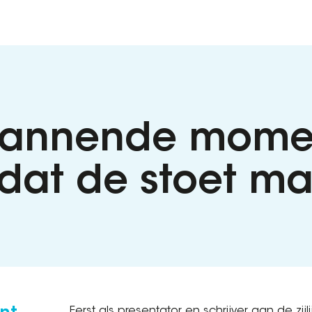
pannende momen
g dat de stoet m
Eerst als presentator en schrijver aan de zijl