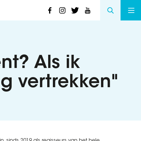
t? Als ik
ag vertrekken"
ijn, sinds 2019 als regisseurs van het hele