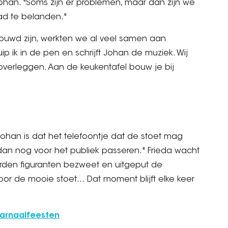
han. "Soms zijn er problemen, maar dan zijn we
ad te belanden."
trouwd zijn, werkten we al veel samen aan
uip ik in de pen en schrijft Johan de muziek. Wij
erleggen. Aan de keukentafel bouw je bij
an is dat het telefoontje dat de stoet mag
 dan nog voor het publiek passeren." Frieda wacht
erden figuranten bezweet en uitgeput de
r de mooie stoet… Dat moment blijft elke keer
Garnaalfeesten