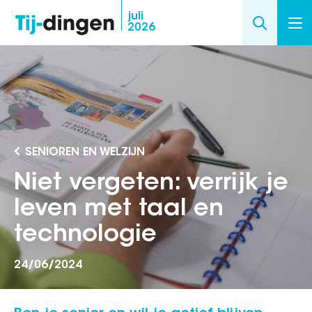
Overslaan
juli
2026
en
naar
de
inhoud
gaan
SENIOREN EN WELZIJN
Niet vergeten: verrijk je
leven met taal en
technologie
24/06/2024