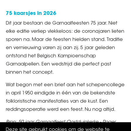
75 kaarsjes in 2026
Dit jaar bestaan de Garnaalfeesten 75 jaar. Niet
elke editie verliep vlekkeloos: de coronajaren lieten
sporen na. Maar de feesten hielden stand. Traditie
en vernieuwing varen zij aan zij. 5 jaar geleden
ontstond het Belgisch Kampioenschap
Garnaalpellen. Een wedstrijd die perfect past
binnen het concept.
Wat begon met een brief aan het schepencollege
in april 1950 eindigde in één van de bekendste
folkloristische manifestaties van de kust. Een
reddingsoperatie werd een feest. Nu nog altijd.
Bron: 50 jaar Garnaalfeest Oostduinkerke - Roger
Deze site gebruikt cookies om de website te
Cornette en Jacques Beun