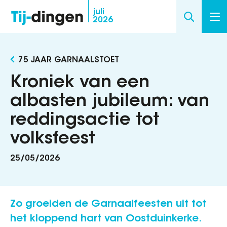
Overslaan
juli
2026
en
naar
de
75 JAAR GARNAALSTOET
inhoud
gaan
Kroniek van een
albasten jubileum: van
reddingsactie tot
volksfeest
25/05/2026
Zo groeiden de Garnaalfeesten uit tot
het kloppend hart van Oostduinkerke.