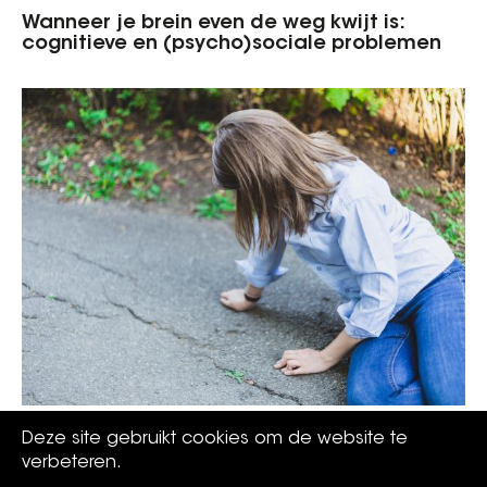
Wanneer je brein even de weg kwijt is:
cognitieve en (psycho)sociale problemen
Do's en don'ts bij epilepsie
Deze site gebruikt cookies om de website te
verbeteren.