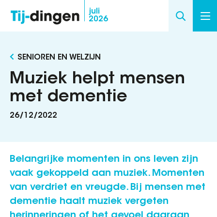
Overslaan
juli
2026
en
naar
de
SENIOREN EN WELZIJN
inhoud
gaan
Muziek helpt mensen
met dementie
26/12/2022
Belangrijke momenten in ons leven zijn
vaak gekoppeld aan muziek. Momenten
van verdriet en vreugde. Bij mensen met
dementie haalt muziek vergeten
herinneringen of het gevoel daaraan