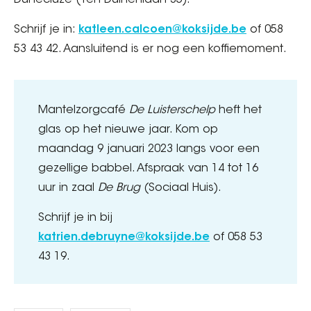
Dunecluze (Ten Duinenlaan 35).
Schrijf je in:
katleen.calcoen@koksijde.be
of 058
53 43 42. Aansluitend is er nog een koffiemoment.
Mantelzorgcafé
De Luisterschelp
heft het
glas op het nieuwe jaar. Kom op
maandag 9 januari 2023 langs voor een
gezellige babbel. Afspraak van 14 tot 16
uur in zaal
De Brug
(Sociaal Huis).
Schrijf je in bij
katrien.debruyne@koksijde.be
of 058 53
43 19.