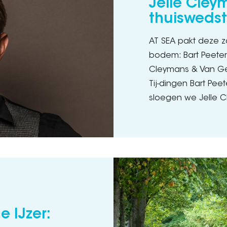
Jelle Cley
thuiswedst
AT SEA pakt deze z
bodem: Bart Peeter
Cleymans & Van Ge
Tij-dingen Bart Pee
sloegen we Jelle 
 IJzer: