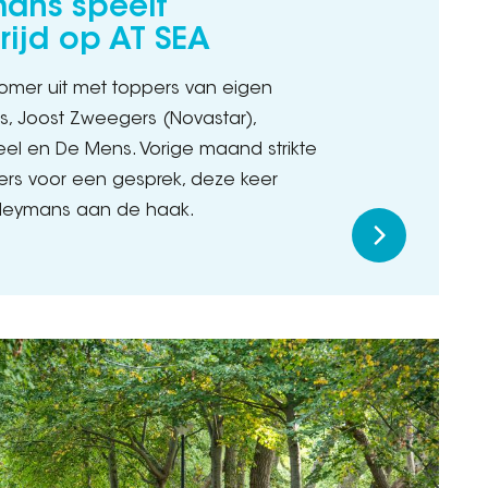
mans speelt
rijd op AT SEA
omer uit met toppers van eigen
s, Joost Zweegers (Novastar),
el en De Mens. Vorige maand strikte
ters voor een gesprek, deze keer
Cleymans aan de haak.