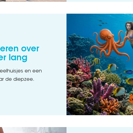
deren over
er lang
peelhuisjes en een
aar de diepzee.