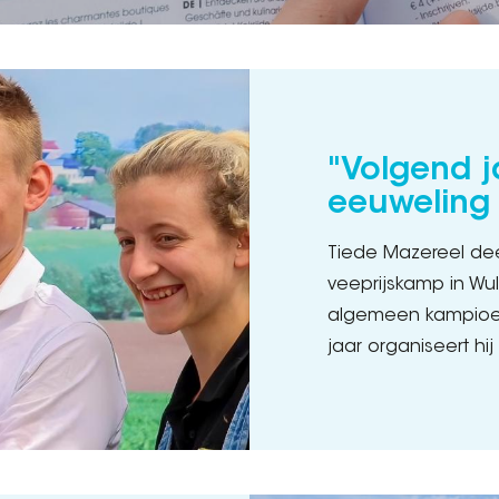
"Volgend j
eeuweling 
Tiede Mazereel dee
veeprijskamp in Wulp
algemeen kampioen
jaar organiseert hij