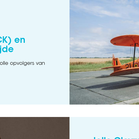
K) en
jde
olle opvolgers van