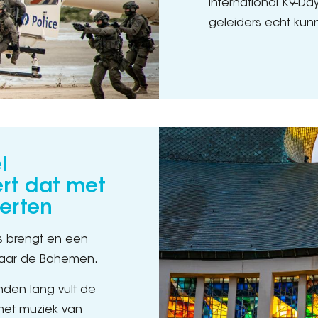
International K9-D
geleiders echt kun
l
rt dat met
certen
ss brengt en een
naar de Bohemen.
den lang vult de
 met muziek van