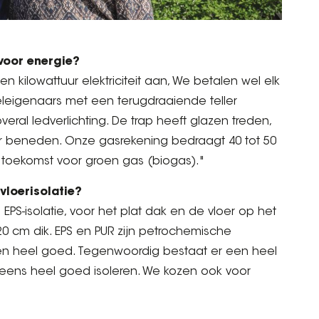
 voor energie?
 kilowattuur elektriciteit aan, We betalen wel elk
leigenaars met een terugdraaiende teller
eral ledverlichting. De trap heeft glazen treden,
aar beneden. Onze gasrekening bedraagt 40 tot 50
 toekomst voor groen gas (biogas)."
 vloerisolatie?
PS-isolatie, voor het plat dak en de vloer op het
 20 cm dik. EPS en PUR zijn petrochemische
eren heel goed. Tegenwoordig bestaat er een heel
eens heel goed isoleren. We kozen ook voor