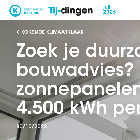
Overslaan
juli
2026
en
naar
de
KOKSIJDE KLIMAATKLAAR
inhoud
Zoek je duur
gaan
bouwadvies?
zonnepanelen
4.500 kWh per
30/10/2023