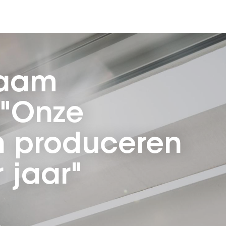
zaam
 "Onze
 produceren
 jaar"