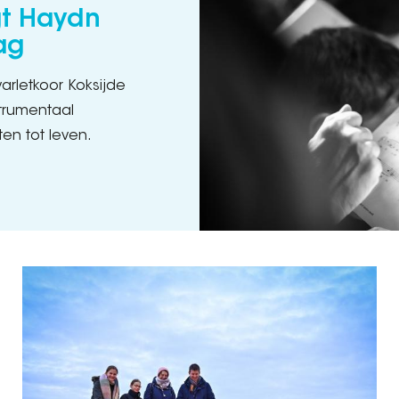
gt Haydn
ag
rletkoor Koksijde
trumentaal
n tot leven.