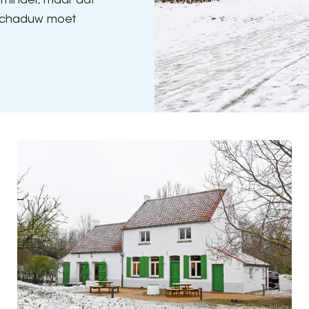
t minder, maar dat
 schaduw moet