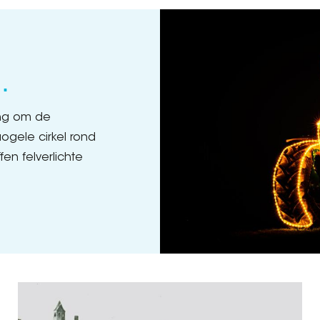
…
ing om de
ogele cirkel rond
n felverlichte