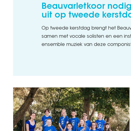
Beauvarletkoor nodi
uit op tweede kerstd
Op tweede kerstdag brengt het Beauva
samen met vocale solisten en een ins
ensemble muziek van deze componiste