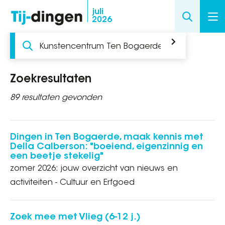
Overslaan
juli
2026
en
naar
Zoeken
de
inhoud
gaan
Zoekresultaten
89 resultaten gevonden
Dingen in Ten Bogaerde, maak kennis met
Della Calberson: "boeiend, eigenzinnig en
een beetje stekelig"
zomer 2026: jouw overzicht van nieuws en
activiteiten - Cultuur en Erfgoed
Zoek mee met Vlieg (6-12 j.)