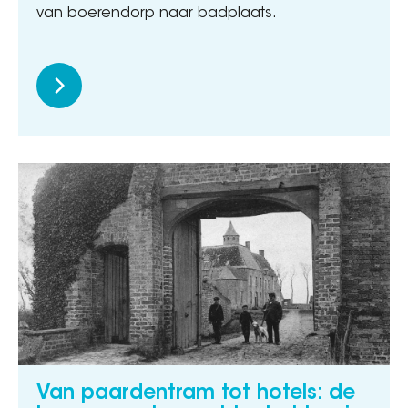
van boerendorp naar badplaats.
Van paardentram tot hotels: de