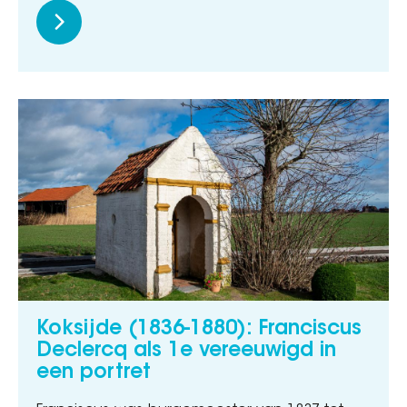
Koksijde (1836-1880): Franciscus
Declercq als 1e vereeuwigd in
een portret