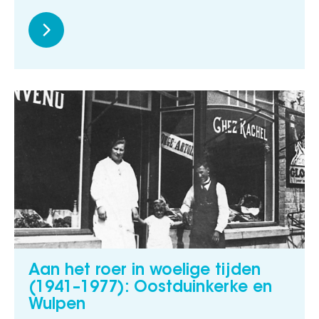
Aan het roer in woelige tijden
(1941–1977): Oostduinkerke en
Wulpen